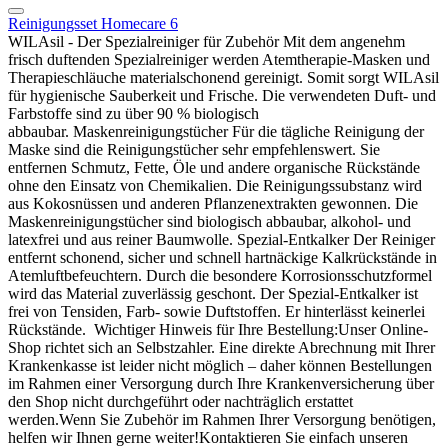
Reinigungsset Homecare 6
WILAsil - Der Spezialreiniger für Zubehör Mit dem angenehm
frisch duftenden Spezialreiniger werden Atemtherapie-Masken und
Therapieschläuche materialschonend gereinigt. Somit sorgt WILAsil
für hygienische Sauberkeit und Frische. Die verwendeten Duft- und
Farbstoffe sind zu über 90 % biologisch
abbaubar. Maskenreinigungstücher Für die tägliche Reinigung der
Maske sind die Reinigungstücher sehr empfehlenswert. Sie
entfernen Schmutz, Fette, Öle und andere organische Rückstände
ohne den Einsatz von Chemikalien. Die Reinigungssubstanz wird
aus Kokosnüssen und anderen Pflanzenextrakten gewonnen. Die
Maskenreinigungstücher sind biologisch abbaubar, alkohol- und
latexfrei und aus reiner Baumwolle. Spezial-Entkalker Der Reiniger
entfernt schonend, sicher und schnell hartnäckige Kalkrückstände in
Atemluftbefeuchtern. Durch die besondere Korrosionsschutzformel
wird das Material zuverlässig geschont. Der Spezial-Entkalker ist
frei von Tensiden, Farb- sowie Duftstoffen. Er hinterlässt keinerlei
Rückstände. Wichtiger Hinweis für Ihre Bestellung:Unser Online-
Shop richtet sich an Selbstzahler. Eine direkte Abrechnung mit Ihrer
Krankenkasse ist leider nicht möglich – daher können Bestellungen
im Rahmen einer Versorgung durch Ihre Krankenversicherung über
den Shop nicht durchgeführt oder nachträglich erstattet
werden.Wenn Sie Zubehör im Rahmen Ihrer Versorgung benötigen,
helfen wir Ihnen gerne weiter!Kontaktieren Sie einfach unseren