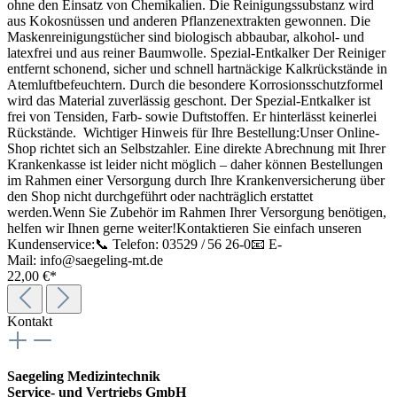
ohne den Einsatz von Chemikalien. Die Reinigungssubstanz wird
aus Kokosnüssen und anderen Pflanzenextrakten gewonnen. Die
Mas­kenreinigungstücher sind biologisch abbaubar, alkohol- und
latexfrei und aus reiner Baumwolle. Spezial-Entkalker Der Reiniger
entfernt schonend, sicher und schnell hartnäckige Kalkrückstände in
Atemluftbefeuch­tern. Durch die besondere Korrosionsschutzfor­mel
wird das Material zuverlässig geschont. Der Spezial-Entkalker ist
frei von Tensiden, Farb- sowie Duftstoffen. Er hinterlässt keinerlei
Rückstände. Wichtiger Hinweis für Ihre Bestellung:Unser Online-
Shop richtet sich an Selbstzahler. Eine direkte Abrechnung mit Ihrer
Krankenkasse ist leider nicht möglich – daher können Bestellungen
im Rahmen einer Versorgung durch Ihre Krankenversicherung über
den Shop nicht durchgeführt oder nachträglich erstattet
werden.Wenn Sie Zubehör im Rahmen Ihrer Versorgung benötigen,
helfen wir Ihnen gerne weiter!Kontaktieren Sie einfach unseren
Kundenservice:📞 Telefon: 03529 / 56 26-0📧 E-
Mail: info@saegeling-mt.de
22,00 €*
Kontakt
Saegeling Medizintechnik
Service- und Vertriebs GmbH