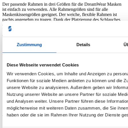
Der passende Rahmen in drei Größen für die DreamWear Masken
ist einfach zu verwenden. Alle Rahmengrößen sind für alle
Maskenkissengrößen geeignet. Der weiche, flexible Rahmen ist
nachts angenehm zu tragen. Dank der Platzierung des Schlauches
oben am Kopf bietet DreamWear nachts mehr Bewegungsfreiheit.
Um die Langlebigkeit Ihrer Maske zu garantieren, empfehlen wir
die tägliche Reinigung.
Zustimmung
Details
Ü
Wichtiger Hinweis für Ihre
Bestellung:
Diese Webseite verwendet Cookies
Wir verwenden Cookies, um Inhalte und Anzeigen zu persona
Unser Online-Shop richtet sich an Selbstzahler. Eine
Funktionen für soziale Medien anbieten zu können und die Zug
direkte Abrechnung mit Ihrer Krankenkasse ist leider
unsere Website zu analysieren. Außerdem geben wir Informat
nicht möglich – daher können Bestellungen im
Nutzung unserer Website an unsere Partner für soziale Med
Rahmen einer Versorgung durch Ihre
Krankenversicherung über den Shop nicht
und Analysen weiter. Unsere Partner führen diese Informatio
durchgeführt oder nachträglich erstattet werden.
möglicherweise mit weiteren Daten zusammen, die Sie ihnen 
haben oder die sie im Rahmen Ihrer Nutzung der Dienste g
Wenn Sie Zubehör im Rahmen Ihrer Versorgung
benötigen, helfen wir Ihnen gerne weiter!